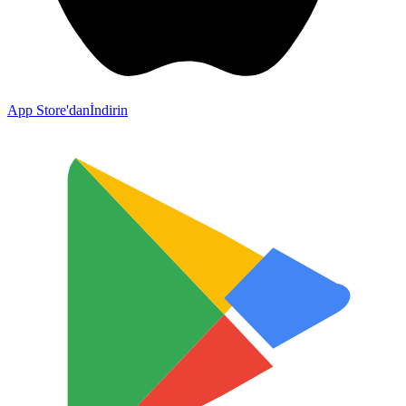
App Store'dan
İndirin