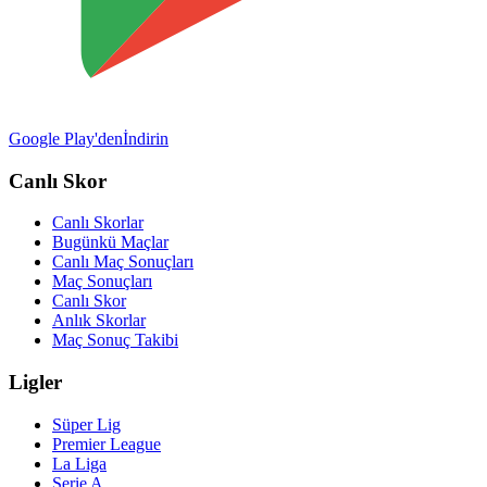
Google Play'den
İndirin
Canlı Skor
Canlı Skorlar
Bugünkü Maçlar
Canlı Maç Sonuçları
Maç Sonuçları
Canlı Skor
Anlık Skorlar
Maç Sonuç Takibi
Ligler
Süper Lig
Premier League
La Liga
Serie A