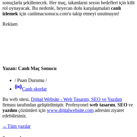
sonuçlarla şekillenecek. Her maç, takımların sezon hedefleri için kilit
rol oynayacak. Bu nedenle, heyecan dolu karşılaşmaları
canlı
izlemek
için canlimacsonucu.com'u takip etmeyi unutmayın!
Reklam
Yazan:
Canlı Maç Sonucu
/
Puan Durumu
/
Canlı skorlar
Bu web sitesi,
Dijital Website - Web Tasarım, SEO ve Yazılım
firması tarafından geliştirilmiştir. Profesyonel
web tasarım
,
SEO
ve
yazılım
çözümleri için
www.dijitalwebsite.com
adresini ziyaret
edebilirsiniz.
←
Tüm yazılar