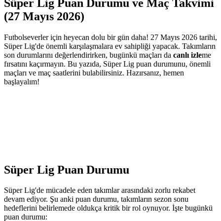
Süper Lig Puan Durumu ve Maç Takvimi
(27 Mayıs 2026)
Futbolseverler için heyecan dolu bir gün daha! 27 Mayıs 2026 tarihi,
Süper Lig'de önemli karşılaşmalara ev sahipliği yapacak. Takımların
son durumlarını değerlendirirken, bugünkü maçları da
canlı izle
me
fırsatını kaçırmayın. Bu yazıda, Süper Lig puan durumunu, önemli
maçları ve maç saatlerini bulabilirsiniz. Hazırsanız, hemen
başlayalım!
Süper Lig Puan Durumu
Süper Lig'de mücadele eden takımlar arasındaki zorlu rekabet
devam ediyor. Şu anki puan durumu, takımların sezon sonu
hedeflerini belirlemede oldukça kritik bir rol oynuyor. İşte bugünkü
puan durumu: