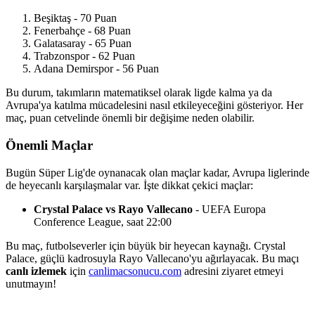
Beşiktaş - 70 Puan
Fenerbahçe - 68 Puan
Galatasaray - 65 Puan
Trabzonspor - 62 Puan
Adana Demirspor - 56 Puan
Bu durum, takımların matematiksel olarak ligde kalma ya da
Avrupa'ya katılma mücadelesini nasıl etkileyeceğini gösteriyor. Her
maç, puan cetvelinde önemli bir değişime neden olabilir.
Önemli Maçlar
Bugün Süper Lig'de oynanacak olan maçlar kadar, Avrupa liglerinde
de heyecanlı karşılaşmalar var. İşte dikkat çekici maçlar:
Crystal Palace vs Rayo Vallecano
- UEFA Europa
Conference League, saat 22:00
Bu maç, futbolseverler için büyük bir heyecan kaynağı. Crystal
Palace, güçlü kadrosuyla Rayo Vallecano'yu ağırlayacak. Bu maçı
canlı izlemek
için
canlimacsonucu.com
adresini ziyaret etmeyi
unutmayın!