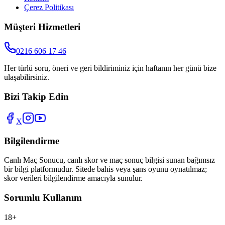
Çerez Politikası
Müşteri Hizmetleri
0216 606 17 46
Her türlü soru, öneri ve geri bildiriminiz için haftanın her günü bize
ulaşabilirsiniz.
Bizi Takip Edin
X
Bilgilendirme
Canlı Maç Sonucu
, canlı skor ve maç sonuç bilgisi sunan bağımsız
bir bilgi platformudur. Sitede bahis veya şans oyunu oynatılmaz;
skor verileri bilgilendirme amacıyla sunulur.
Sorumlu Kullanım
18+