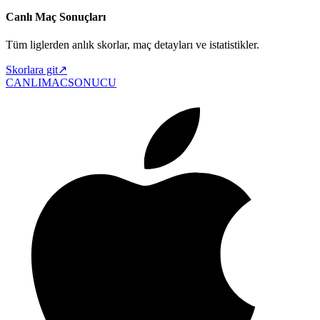
Canlı Maç Sonuçları
Tüm liglerden anlık skorlar, maç detayları ve istatistikler.
Skorlara git
↗
CANLIMAC
SONUCU