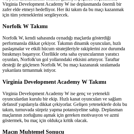
Virginia Development Academy W ise deplasmanda önemli bir
zafer elde etmeyi hedefliyor. Her iki takım da bu maçı kazanmak
için tüm yeteneklerini sergileyecek.
Norfolk W Takımı
Norfolk W, kendi sahasında oynadığı maçlarda gösterdiği
performansla dikkat çekiyor. Takımın dinamik oyuncuları, hızlı
paslaşmalar ve etkili hücum stratejileriyle rakiplerini zor durumda
bırakmayı başarıyor. Özellikle orta saha oyuncularının yaratıcı
oyunları, Norfolk'un gol yollarındaki etkisini artırıyor. Taraftar
desteği ile güçlenen Norfolk W, bu maçı kazanarak sıralamada
yukarılara tırmanmak istiyor.
Virginia Development Academy W Takımı
Virginia Development Academy W ise genç ve yetenekli
oyunculardan kurulu bir ekip. Hızlı kanat oyuncuları ve sağlam
defansif yapılarıyla dikkat çekiyorlar. Gelişen yeteneklerle dolu bu
takım, turnuvada sürpriz yapma potansiyeline sahip. Deplasman
maçlarının zorluğunu aşmak için gereken motivasyon ve azmi
göstermek, bu maç için oldukça kritik olacak.
Maçın Muhtemel Sonucu