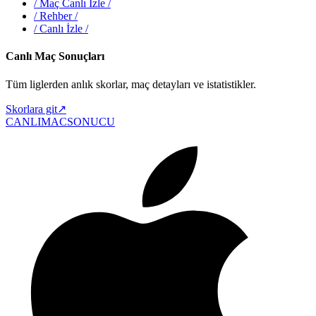
/
Maç Canlı İzle
/
/
Rehber
/
/
Canlı İzle
/
Canlı Maç Sonuçları
Tüm liglerden anlık skorlar, maç detayları ve istatistikler.
Skorlara git
↗
CANLIMAC
SONUCU