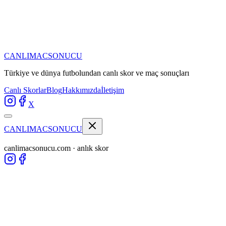
CANLIMAC
SONUCU
Türkiye ve dünya futbolundan
canlı skor ve maç sonuçları
Canlı Skorlar
Blog
Hakkımızda
İletişim
X
CANLIMAC
SONUCU
canlimacsonucu.com · anlık skor