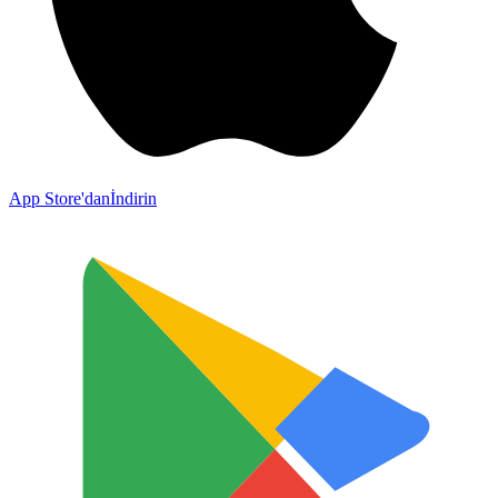
App Store'dan
İndirin