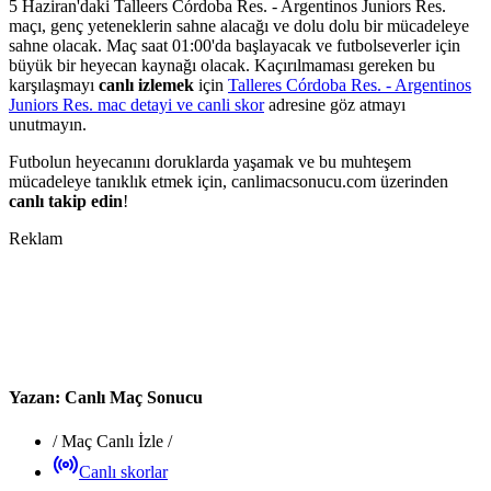
5 Haziran'daki Talleers Córdoba Res. - Argentinos Juniors Res.
maçı, genç yeteneklerin sahne alacağı ve dolu dolu bir mücadeleye
sahne olacak. Maç saat 01:00'da başlayacak ve futbolseverler için
büyük bir heyecan kaynağı olacak. Kaçırılmaması gereken bu
karşılaşmayı
canlı izlemek
için
Talleres Córdoba Res. - Argentinos
Juniors Res. mac detayi ve canli skor
adresine göz atmayı
unutmayın.
Futbolun heyecanını doruklarda yaşamak ve bu muhteşem
mücadeleye tanıklık etmek için, canlimacsonucu.com üzerinden
canlı takip edin
!
Reklam
Yazan:
Canlı Maç Sonucu
/
Maç Canlı İzle
/
Canlı skorlar