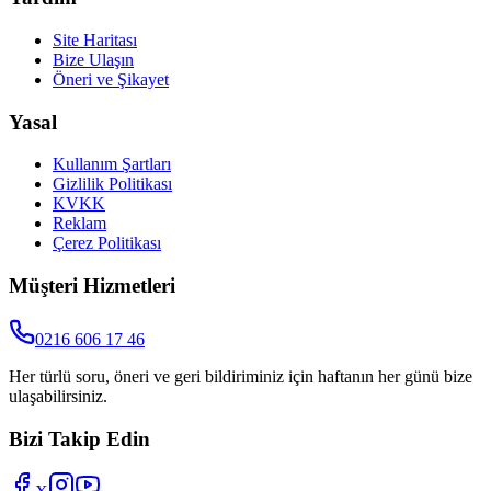
Site Haritası
Bize Ulaşın
Öneri ve Şikayet
Yasal
Kullanım Şartları
Gizlilik Politikası
KVKK
Reklam
Çerez Politikası
Müşteri Hizmetleri
0216 606 17 46
Her türlü soru, öneri ve geri bildiriminiz için haftanın her günü bize
ulaşabilirsiniz.
Bizi Takip Edin