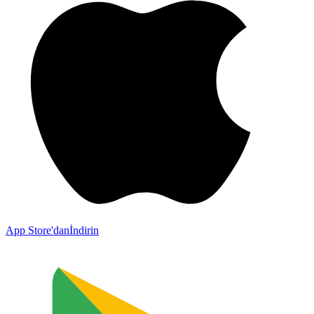
App Store'dan
İndirin