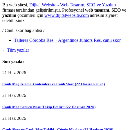
Bu web sitesi,
Dijital Website - Web Tasarım, SEO ve Yazılım
firması tarafından geliştirilmiştir. Profesyonel
web tasarım
,
SEO
ve
yazılım
çözümleri için
www.dijitalwebsite.com
adresini ziyaret
edebilirsiniz.
/ Canlı skor bağlantısı /
Talleres Córdoba Res. - Argentinos Juniors Res. canlı skor
←
Tüm yazılar
Son yazılar
21 Haz 2026
Canlı Maç İzleme Yöntemleri ve Canlı Skor (22 Haziran 2026)
21 Haz 2026
Canlı Maç Sonucu Nasıl Takip Edilir? (22 Haziran 2026)
21 Haz 2026
Canlı Skor ve Canlı Maç Takibi - Günün Maçları (22 Haziran 2026)