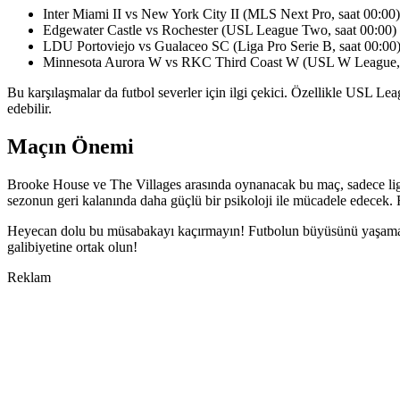
Inter Miami II vs New York City II (MLS Next Pro, saat 00:00)
Edgewater Castle vs Rochester (USL League Two, saat 00:00)
LDU Portoviejo vs Gualaceo SC (Liga Pro Serie B, saat 00:00
Minnesota Aurora W vs RKC Third Coast W (USL W League, 
Bu karşılaşmalar da futbol severler için ilgi çekici. Özellikle USL Le
edebilir.
Maçın Önemi
Brooke House ve The Villages arasında oynanacak bu maç, sadece lig
sezonun geri kalanında daha güçlü bir psikoloji ile mücadele edecek.
Heyecan dolu bu müsabakayı kaçırmayın! Futbolun büyüsünü yaşama
galibiyetine ortak olun!
Reklam