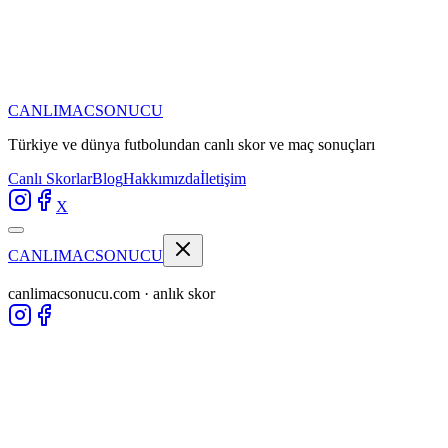
CANLIMAC
SONUCU
Türkiye ve dünya futbolundan
canlı skor ve maç sonuçları
Canlı Skorlar
Blog
Hakkımızda
İletişim
X
CANLIMAC
SONUCU
canlimacsonucu.com · anlık skor