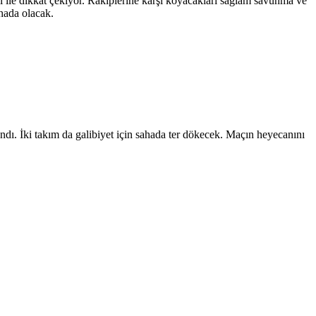
ışı ile dikkat çekiyor. Rakiplerine karşı koyacakları sağlam savunma ve
ahada olacak.
andı. İki takım da galibiyet için sahada ter dökecek. Maçın heyecanını