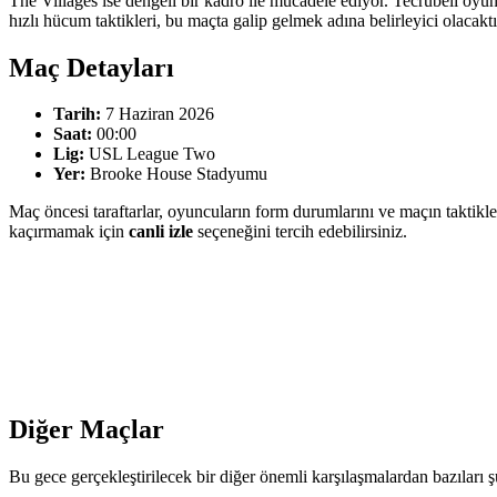
The Villages ise dengeli bir kadro ile mücadele ediyor. Tecrübeli oyun
hızlı hücum taktikleri, bu maçta galip gelmek adına belirleyici olacak
Maç Detayları
Tarih:
7 Haziran 2026
Saat:
00:00
Lig:
USL League Two
Yer:
Brooke House Stadyumu
Maç öncesi taraftarlar, oyuncuların form durumlarını ve maçın taktikle
kaçırmamak için
canli izle
seçeneğini tercih edebilirsiniz.
Diğer Maçlar
Bu gece gerçekleştirilecek bir diğer önemli karşılaşmalardan bazıları ş