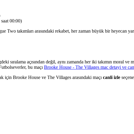
)
saat 00:00)
ague Two takımları arasındaki rekabet, her zaman büyük bir heyecan yara
deki sıralama açısından değil, aynı zamanda her iki takımın moral ve 
 Futbolseverler, bu maçı
Brooke House - The Villages mac detayi ve can
k için Brooke House ve The Villages arasındaki maçı
canli izle
seçeneğ