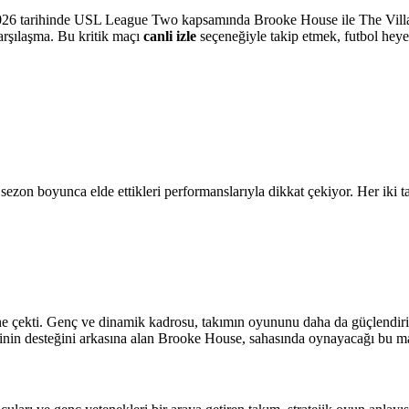
2026 tarihinde USL League Two kapsamında Brooke House ile The Villag
arşılaşma. Bu kritik maçı
canli izle
seçeneğiyle takip etmek, futbol heye
on boyunca elde ettikleri performanslarıyla dikkat çekiyor. Her iki ta
çekti. Genç ve dinamik kadrosu, takımın oyununu daha da güçlendiriyor.
cilerinin desteğini arkasına alan Brooke House, sahasında oynayacağı bu