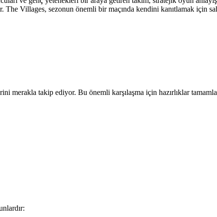
cuları ve genç yetenekleri bir araya getiren takım, stratejik oyun anlay
tır. The Villages, sezonun önemli bir maçında kendini kanıtlamak için s
rini merakla takip ediyor. Bu önemli karşılaşma için hazırlıklar tamaml
unlardır: