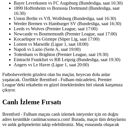
Bayer Leverkusen vs FC Augsburg (Bundesliga, saat 16:30)
1899 Hoffenheim vs Borussia Dortmund (Bundesliga, saat
16:30)
Union Berlin vs VfL Wolfsburg (Bundesliga, saat 16:30)
Werder Bremen vs Hamburger SV (Bundesliga, saat 16:30)
Leeds vs Wolves (Premier League, saat 17:00)
Newcastle vs Bournemouth (Premier League, saat 17:00)
Kocaelispor vs Göztepe (Süper Lig, saat 17:00)
Lorient vs Marseille (Ligue 1, saat 18:00)
Napoli vs Lazio (Serie A, saat 19:00)
Tottenham vs Brighton (Premier League, saat 19:30)
Eintracht Frankfurt vs RB Leipzig (Bundesliga, saat 19:30)
Angers vs Le Havre (Ligue 1, saat 20:00)
Futbolseverlerin gözdesi olan bu maçlar, heyecan dolu anlar
yaşatacak. Özellikle Brentford - Fulham mücadelesi, Premier
League’deki rekabetin en güzel örneklerinden biri olarak karşımıza
çıkıyor.
Canlı İzleme Fırsatı
Brentford - Fulham maçını canlı izlemek isteyenler için en doğru
adres kesinlikle canlimacsonucu.com! Burada, maçın tüm detaylarını
ve anlık gelişmelerini takip edebilirsiniz. Maç esnasında oluşacak