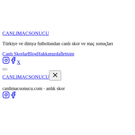
CANLIMAC
SONUCU
Türkiye ve dünya futbolundan
canlı skor ve maç sonuçları
Canlı Skorlar
Blog
Hakkımızda
İletişim
X
CANLIMAC
SONUCU
canlimacsonucu.com · anlık skor