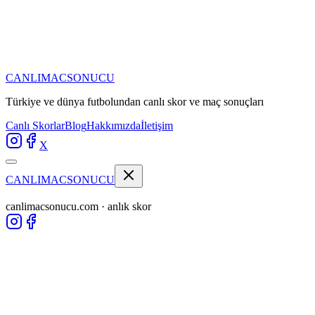
CANLIMAC
SONUCU
Türkiye ve dünya futbolundan
canlı skor ve maç sonuçları
Canlı Skorlar
Blog
Hakkımızda
İletişim
X
CANLIMAC
SONUCU
canlimacsonucu.com · anlık skor