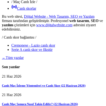
/
Maç Canlı İzle
/
Canlı skorlar
Bu web sitesi,
Dijital Website - Web Tasarım, SEO ve Yazılım
firması tarafından geliştirilmiştir. Profesyonel
web tasarım
,
SEO
ve
yazılım
çözümleri için
www.dijitalwebsite.com
adresini ziyaret
edebilirsiniz.
/ Canlı skor bağlantısı /
Cremonese - Lazio canlı skor
Serie A canlı skor ve fikstür
←
Tüm yazılar
Son yazılar
21 Haz 2026
Canlı Maç İzleme Yöntemleri ve Canlı Skor (22 Haziran 2026)
21 Haz 2026
Canlı Maç Sonucu Nasıl Takip Edilir? (22 Haziran 2026)