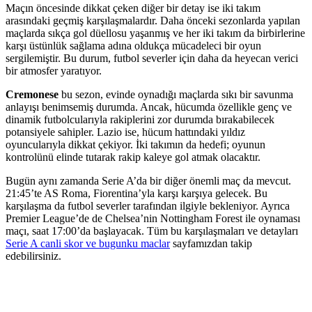
Maçın öncesinde dikkat çeken diğer bir detay ise iki takım
arasındaki geçmiş karşılaşmalardır. Daha önceki sezonlarda yapılan
maçlarda sıkça gol düellosu yaşanmış ve her iki takım da birbirlerine
karşı üstünlük sağlama adına oldukça mücadeleci bir oyun
sergilemiştir. Bu durum, futbol severler için daha da heyecan verici
bir atmosfer yaratıyor.
Cremonese
bu sezon, evinde oynadığı maçlarda sıkı bir savunma
anlayışı benimsemiş durumda. Ancak, hücumda özellikle genç ve
dinamik futbolcularıyla rakiplerini zor durumda bırakabilecek
potansiyele sahipler. Lazio ise, hücum hattındaki yıldız
oyuncularıyla dikkat çekiyor. İki takımın da hedefi; oyunun
kontrolünü elinde tutarak rakip kaleye gol atmak olacaktır.
Bugün aynı zamanda Serie A’da bir diğer önemli maç da mevcut.
21:45’te AS Roma, Fiorentina’yla karşı karşıya gelecek. Bu
karşılaşma da futbol severler tarafından ilgiyle bekleniyor. Ayrıca
Premier League’de de Chelsea’nin Nottingham Forest ile oynaması
maçı, saat 17:00’da başlayacak. Tüm bu karşılaşmaları ve detayları
Serie A canli skor ve bugunku maclar
sayfamızdan takip
edebilirsiniz.