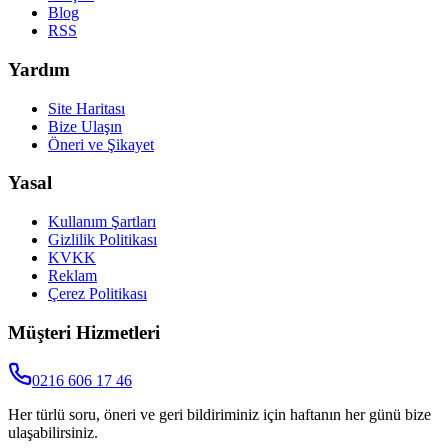
Blog
RSS
Yardım
Site Haritası
Bize Ulaşın
Öneri ve Şikayet
Yasal
Kullanım Şartları
Gizlilik Politikası
KVKK
Reklam
Çerez Politikası
Müşteri Hizmetleri
0216 606 17 46
Her türlü soru, öneri ve geri bildiriminiz için haftanın her günü bize
ulaşabilirsiniz.