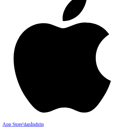
App Store'dan
İndirin