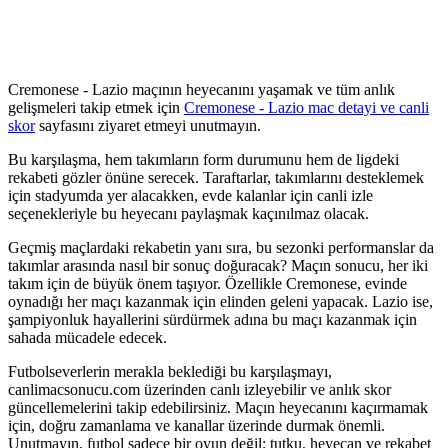
Cremonese - Lazio maçının heyecanını yaşamak ve tüm anlık
gelişmeleri takip etmek için
Cremonese - Lazio mac detayi ve canli
skor
sayfasını ziyaret etmeyi unutmayın.
Bu karşılaşma, hem takımların form durumunu hem de ligdeki
rekabeti gözler önüne serecek. Taraftarlar, takımlarını desteklemek
için stadyumda yer alacakken, evde kalanlar için canli izle
seçenekleriyle bu heyecanı paylaşmak kaçınılmaz olacak.
Geçmiş maçlardaki rekabetin yanı sıra, bu sezonki performanslar da
takımlar arasında nasıl bir sonuç doğuracak? Maçın sonucu, her iki
takım için de büyük önem taşıyor. Özellikle Cremonese, evinde
oynadığı her maçı kazanmak için elinden geleni yapacak. Lazio ise,
şampiyonluk hayallerini sürdürmek adına bu maçı kazanmak için
sahada mücadele edecek.
Futbolseverlerin merakla beklediği bu karşılaşmayı,
canlimacsonucu.com üzerinden canlı izleyebilir ve anlık skor
güncellemelerini takip edebilirsiniz. Maçın heyecanını kaçırmamak
için, doğru zamanlama ve kanallar üzerinde durmak önemli.
Unutmayın, futbol sadece bir oyun değil; tutku, heyecan ve rekabet